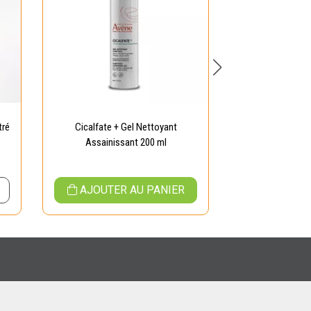
tré
Cicalfate + Gel Nettoyant
Cold Cream - Pai
Assainissant 200 ml
1
AJOUTER AU PANIER
AJOUTER