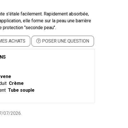
nte s'étale facilement. Rapidement absorbée,
application, elle forme sur la peau une barrière
e protection "seconde peau".
MES ACHATS
POSER UNE QUESTION
ONS
vene
duit
Crème
ent
Tube souple
 17/07/2026.