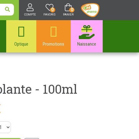
0
0
COMPTE
FAVORIS
PANIER
Optique
Promotions
Naissance
olante - 100ml
€