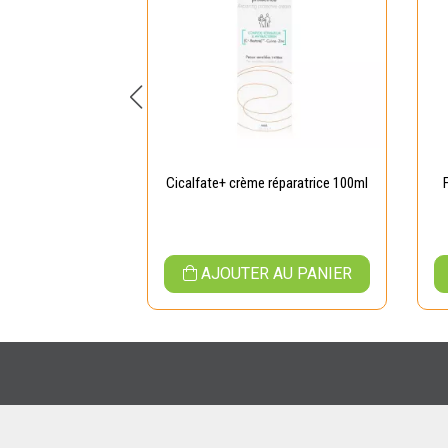
ray Asséchant
Cicalfate+ crème réparatrice 100ml
ur 100ml
 AU PANIER
AJOUTER AU PANIER