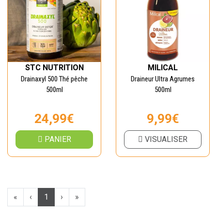
STC NUTRITION
MILICAL
Drainaxyl 500 Thé pêche
Draineur Ultra Agrumes
500ml
500ml
24,99€
9,99€
PANIER
VISUALISER
«
‹
1
›
»