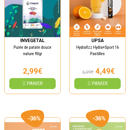
INVEGETAL
UPSA
Purée de patate douce
Hydrafizz Hydra+Sport 16
nature 90gr
Pastilles
2,99€
4,49€
6,99€
PANIER
PANIER
-36%
-36%