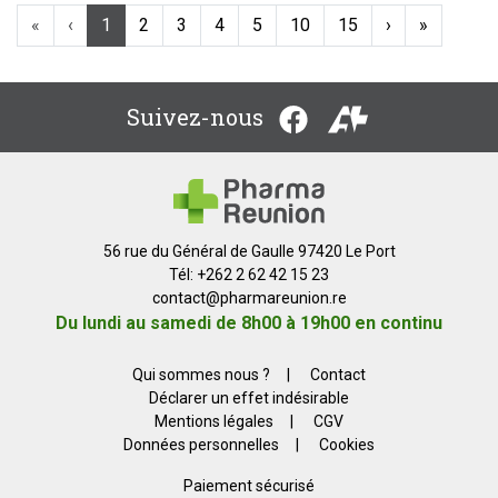
«
‹
1
2
3
4
5
10
15
›
»
Suivez-nous
56 rue du Général de Gaulle 97420 Le Port
Tél: +262 2 62 42 15 23
contact
@
pharmareunion.re
Du lundi au samedi de 8h00 à 19h00 en continu
Qui sommes nous ?
|
Contact
Déclarer un effet indésirable
Mentions légales
|
CGV
Données personnelles
|
Cookies
Paiement sécurisé