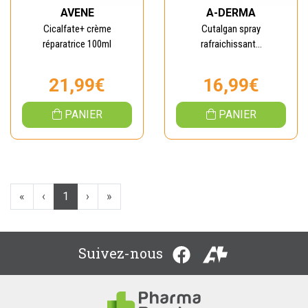
AVENE
A-DERMA
Cicalfate+ crème
Cutalgan spray
réparatrice 100ml
rafraichissant...
21,99€
16,99€
PANIER
PANIER
«
‹
1
›
»
Suivez-nous