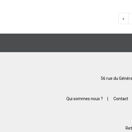
«
56 rue du Généra
Qui sommes nous ?
|
Contact
Ret