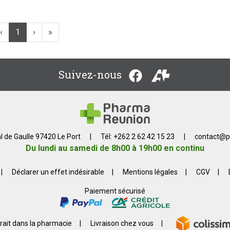
‹
1
›
»
Suivez-nous
l de Gaulle 97420 Le Port
|
Tél: +262 2 62 42 15 23
|
contact
@
p
Du lundi au samedi de 8h00 à 19h00 en continu
|
Déclarer un effet indésirable
|
Mentions légales
|
CGV
|
Paiement sécurisé
rait dans la pharmacie
|
Livraison chez vous
|