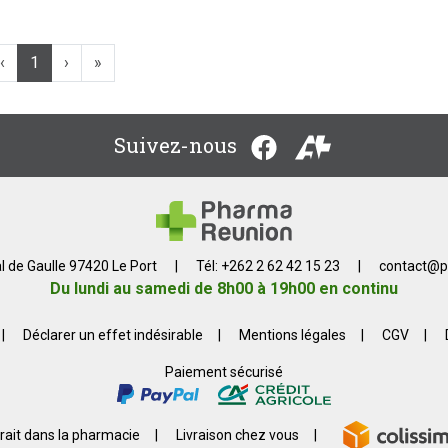
‹
1
›
»
Suivez-nous
l de Gaulle 97420 Le Port
|
Tél: +262 2 62 42 15 23
|
contact
@
p
Du lundi au samedi de 8h00 à 19h00 en continu
|
Déclarer un effet indésirable
|
Mentions légales
|
CGV
|
Paiement sécurisé
rait dans la pharmacie
|
Livraison chez vous
|