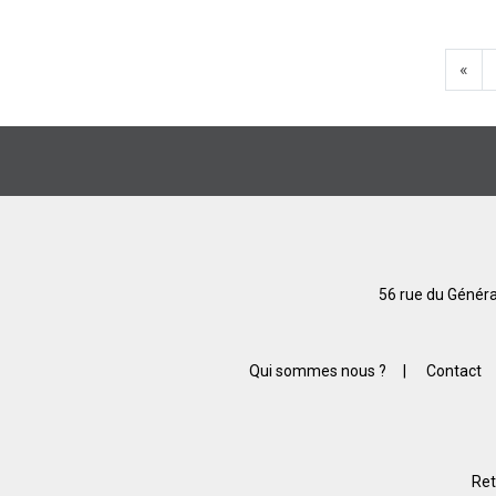
«
56 rue du Généra
Qui sommes nous ?
|
Contact
Ret