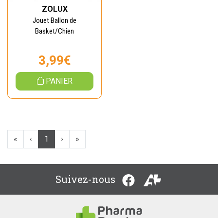
ZOLUX
Jouet Ballon de
Basket/Chien
3,99€
PANIER
«
‹
1
›
»
Suivez-nous