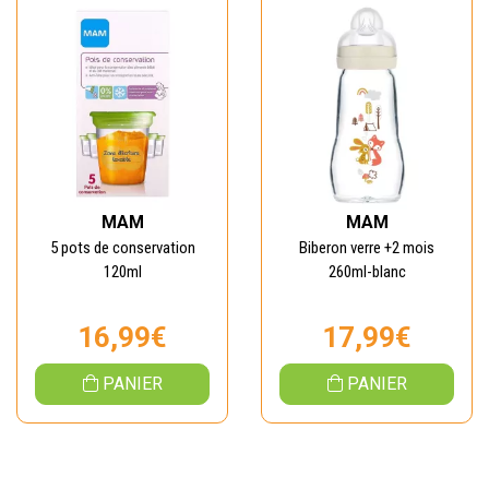
MAM
MAM
5 pots de conservation
Biberon verre +2 mois
120ml
260ml-blanc
16,99€
17,99€
PANIER
PANIER