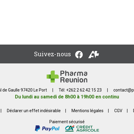
Suivez-nous
l de Gaulle 97420 Le Port
|
Tél: +262 2 62 42 15 23
|
contact
@
p
Du lundi au samedi de 8h00 à 19h00 en continu
|
Déclarer un effet indésirable
|
Mentions légales
|
CGV
|
Paiement sécurisé