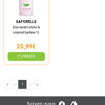
SAFORELLE
Soin lavant intime &
corporel bardane 1L
25,99€
PANIER
«
‹
1
›
»
Suivez-nous