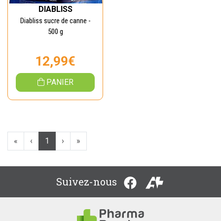
DIABLISS
Diabliss sucre de canne -
500 g
12,99€
PANIER
«
‹
1
›
»
Suivez-nous