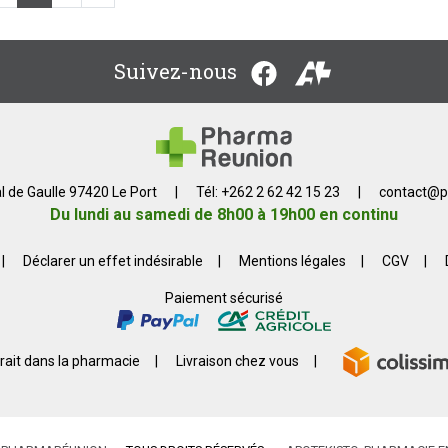
Suivez-nous
l de Gaulle 97420 Le Port
|
Tél: +262 2 62 42 15 23
|
contact
@
p
Du lundi au samedi de 8h00 à 19h00 en continu
|
Déclarer un effet indésirable
|
Mentions légales
|
CGV
|
Paiement sécurisé
rait dans la pharmacie
|
Livraison chez vous
|