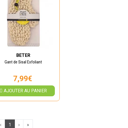
BETER
Gant de Sisal Exfoliant
7,99€
AJOUTER AU PANIER
‹
1
›
»