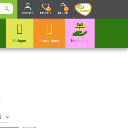
0
0
COMPTE
FAVORIS
PANIER
Optique
Promotions
Naissance
€