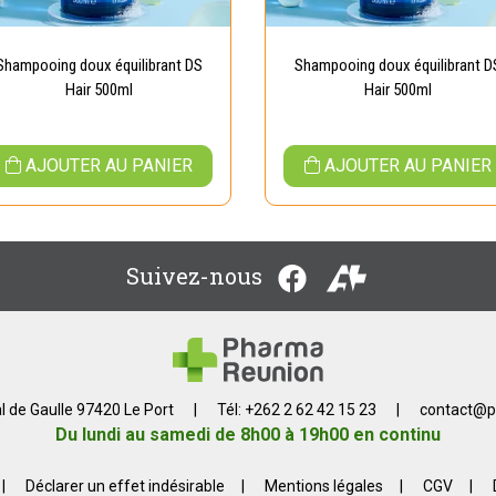
Shampooing doux équilibrant DS
Shampooing doux équilibrant D
Hair 500ml
Hair 500ml
AJOUTER AU PANIER
AJOUTER AU PANIER
Suivez-nous
l de Gaulle 97420 Le Port
|
Tél: +262 2 62 42 15 23
|
contact
@
p
Du lundi au samedi de 8h00 à 19h00 en continu
|
Déclarer un effet indésirable
|
Mentions légales
|
CGV
|