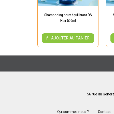
Shampooing doux équilibrant DS
Hair 500ml
AJOUTER AU PANIER
56 rue du Généra
Qui sommes nous ?
|
Contact