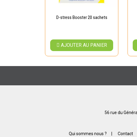
30 comprimés
D-stress Booster 20 sachets
AU PANIER
AJOUTER AU PANIER
56 rue du Généra
Qui sommes nous ?
|
Contact