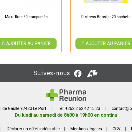
Maxi-flore 30 comprimés
D-stress Booster 20 sachets
AJOUTER AU PANIER
AJOUTER AU PANIER
Suivez-nous
l de Gaulle 97420 Le Port
|
Tél: +262 2 62 42 15 23
|
contact
@
p
Du lundi au samedi de 8h00 à 19h00 en continu
|
Déclarer un effet indésirable
|
Mentions légales
|
CGV
|