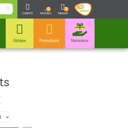
0
0
COMPTE
FAVORIS
PANIER
Optique
Promotions
Naissance
ts
€