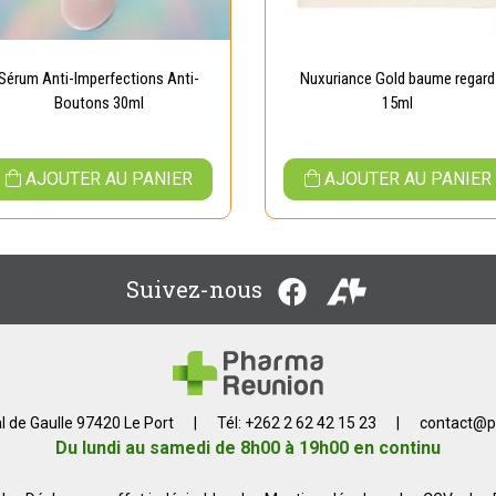
Sérum Anti-Imperfections Anti-
Nuxuriance Gold baume regard
Boutons 30ml
15ml
AJOUTER AU PANIER
AJOUTER AU PANIER
Suivez-nous
l de Gaulle 97420 Le Port
|
Tél: +262 2 62 42 15 23
|
contact
@
p
Du lundi au samedi de 8h00 à 19h00 en continu