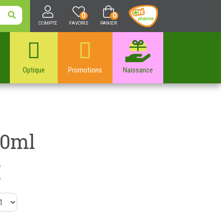
0
0
COMPTE
FAVORIS
PANIER
Optique
Promotions
Naissance
00ml
€