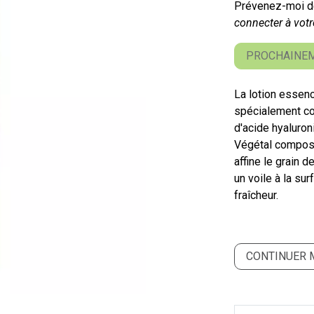
Prévenez-moi dè
connecter à votr
PROCHAINEM
La lotion essen
spécialement co
d'acide hyaluro
Végétal composé 
affine le grain 
un voile à la su
fraîcheur.
CONTINUER 