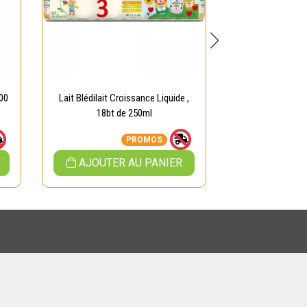
800
Lait Blédilait Croissance Liquide ,
Lait Guigoz tr
18bt de 250ml
,7
PROMOS
AJOUTER AU PANIER
AJOUTER