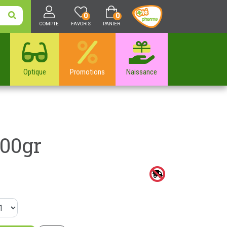
0
0
COMPTE
FAVORIS
PANIER
Optique
Promotions
Naissance
800gr