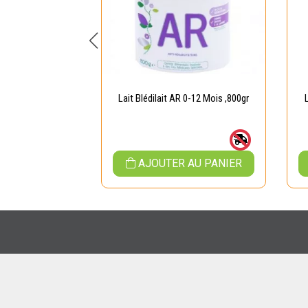
 Natéa 2 ,800 gr
Lait Blédilait AR 0-12 Mois ,800gr
 AU PANIER
AJOUTER AU PANIER