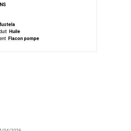
ONS
ustela
duit
Huile
ent
Flacon pompe
 04/04/2026.