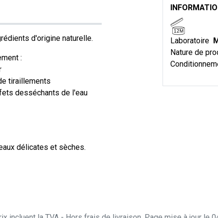
INFORMATI
12M
rédients d'origine naturelle.
Laboratoire
M
Nature de pro
ement :
Conditionnem
r
de tiraillements
ffets desséchants de l'eau
eaux délicates et sèches.
ix incluent la TVA - Hors frais de livraison. Page mise à jour le