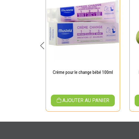
e Lavante 500ml
Crème pour le change bébé 100ml
 AU PANIER
AJOUTER AU PANIER