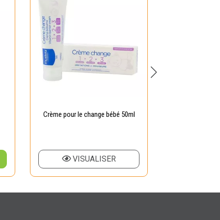
Crème pour le change bébé 50ml
Crème change 
7
VISUALISER
AJOUTER