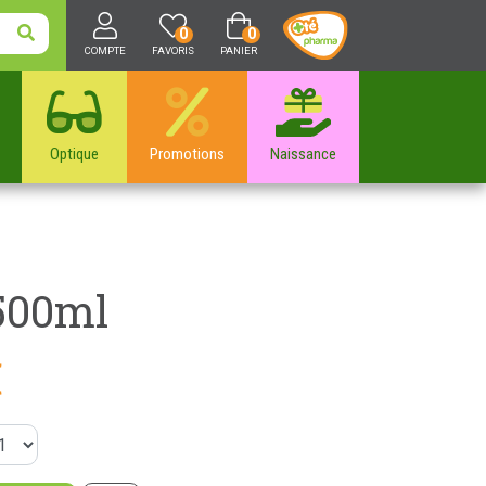
0
0
COMPTE
FAVORIS
PANIER
Optique
Promotions
Naissance
 500ml
€