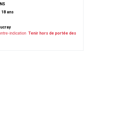
ONS
m
18 ans
ucray
ontre-indication
Tenir hors de portée des