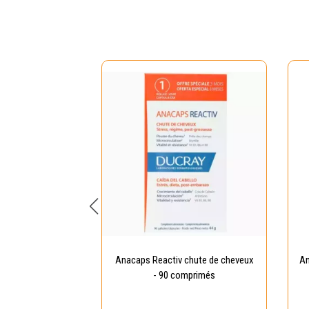
molliente anti-
Anacaps Reactiv chute de cheveux
An
 200 ml
- 90 comprimés