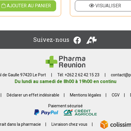
AJOUTER AU PANIER
VISUALISER
Suivez-nous
l de Gaulle 97420 Le Port
|
Tél: +262 2 62 42 15 23
|
contact
@
p
Du lundi au samedi de 8h00 à 19h00 en continu
|
Déclarer un effet indésirable
|
Mentions légales
|
CGV
|
Paiement sécurisé
rait dans la pharmacie
|
Livraison chez vous
|