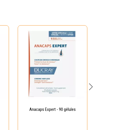
Anacaps Expert - 90 gélules
Kelual Squan
traitant régula