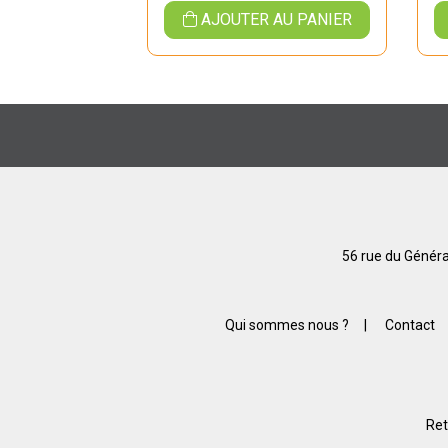
 AU PANIER
AJOUTER AU PANIER
56 rue du Généra
Qui sommes nous ?
|
Contact
Ret