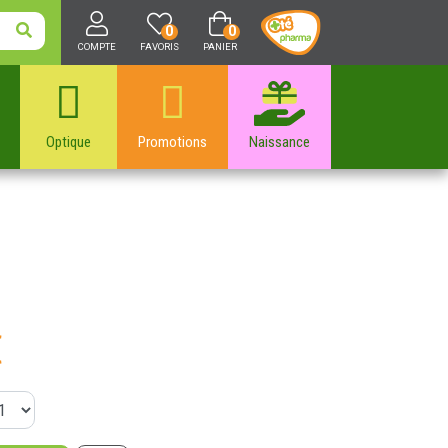
0
0
COMPTE
FAVORIS
PANIER
Optique
Promotions
Naissance
€