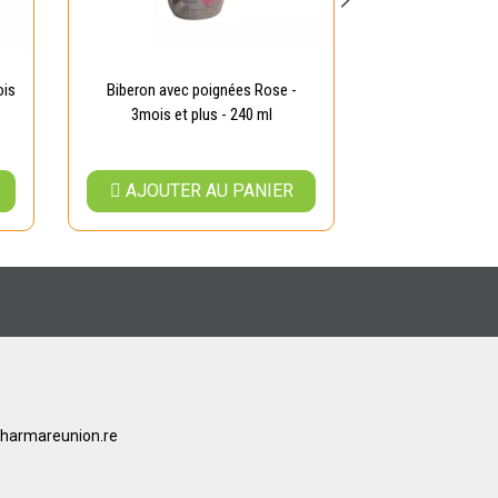
ois
Biberon avec poignées Rose -
Biberon Bambi 
3mois et plus - 240 ml
33
AJOUTER AU PANIER
AJOUTER
harmareunion.re