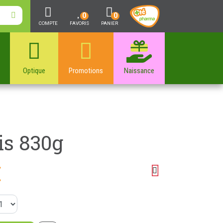
0
0
COMPTE
FAVORIS
PANIER
Optique
Promotions
Naissance
is 830g
€