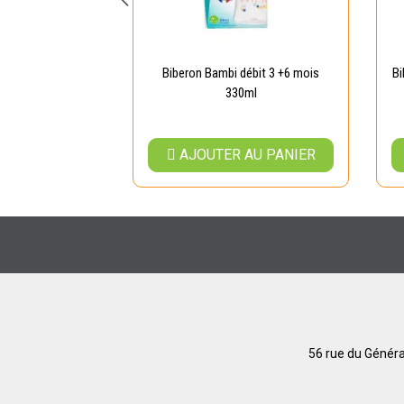
oignées Rose -
Biberon Bambi débit 3 +6 mois
Bi
us - 240 ml
330ml
AU PANIER
AJOUTER AU PANIER
56 rue du Généra