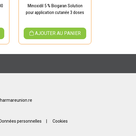
00
Minoxidil 5 % Biogaran Solution
Masque Capilla
pour application cutanée 3 doses
5
AJOUTER AU PANIER
AJOUTER
harmareunion.re
Données personnelles
|
Cookies