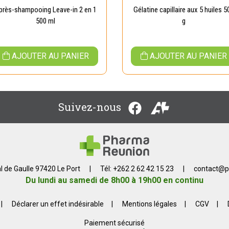
près-shampooing Leave-in 2 en 1
Gélatine capillaire aux 5 huiles 5
500 ml
g
AJOUTER AU PANIER
AJOUTER AU PANIER
Suivez-nous
l de Gaulle 97420 Le Port
|
Tél: +262 2 62 42 15 23
|
contact
@
p
Du lundi au samedi de 8h00 à 19h00 en continu
|
Déclarer un effet indésirable
|
Mentions légales
|
CGV
|
Paiement sécurisé