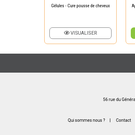
 croissance 150gr
Gélules - Cure pousse de cheveux
A
 AU PANIER
VISUALISER
56 rue du Généra
Qui sommes nous ?
|
Contact