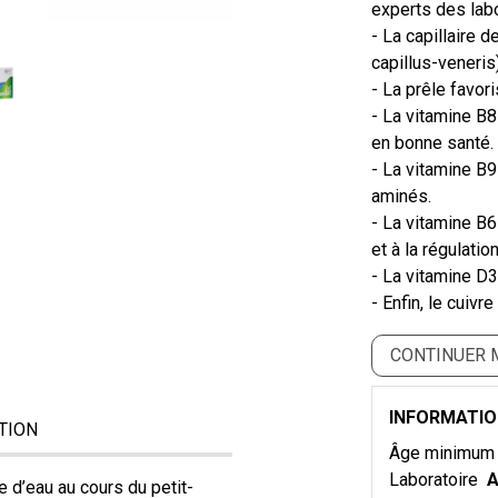
experts des lab
- La capillaire 
capillus-veneris
- La prêle favor
- La vitamine B8
en bonne santé.
- La vitamine B
aminés.
- La vitamine B6
et à la régulatio
- La vitamine D3
- Enfin, le cuiv
CONTINUER 
INFORMATI
TION
Âge minimu
Laboratoire
A
 d’eau au cours du petit-