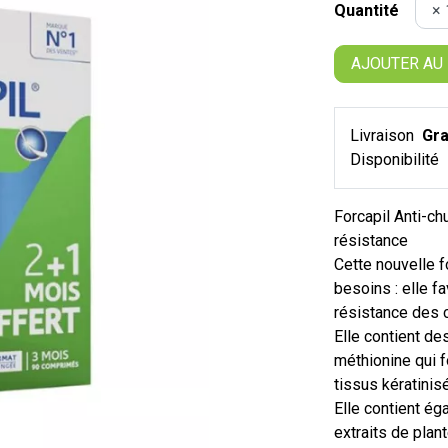
Quantité
AJOUTER AU
Livraison
Gra
Disponibilité
Forcapil Anti-ch
résistance
Cette nouvelle 
besoins : elle f
résistance des 
Elle contient d
méthionine qui f
tissus kératinisé
Elle contient é
extraits de pla