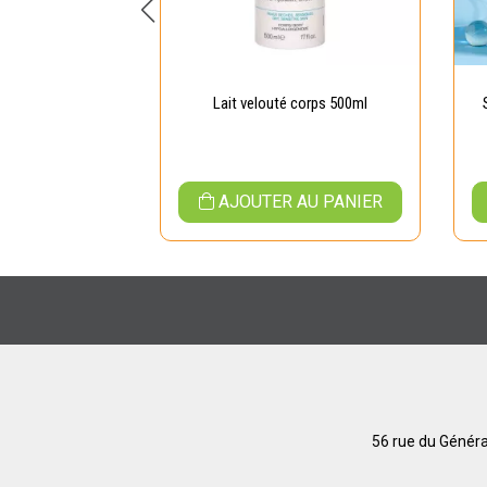
 équilibrant DS
Lait velouté corps 500ml
500ml
 AU PANIER
AJOUTER AU PANIER
56 rue du Généra