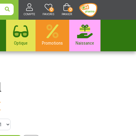
0
0
COMPTE
FAVORIS
PANIER
Optique
Promotions
Naissance
l
€