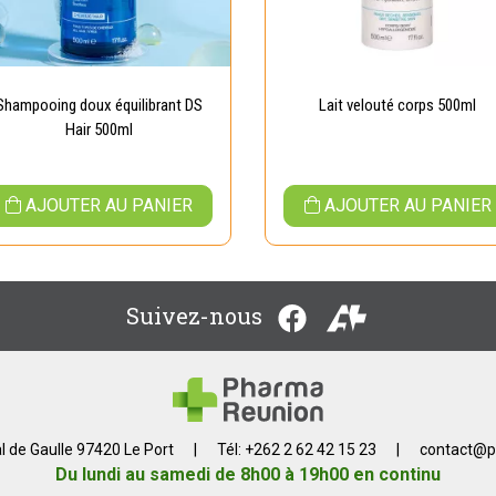
Shampooing doux équilibrant DS
Lait velouté corps 500ml
Hair 500ml
AJOUTER AU PANIER
AJOUTER AU PANIER
Suivez-nous
l de Gaulle 97420 Le Port
|
Tél: +262 2 62 42 15 23
|
contact
@
p
Du lundi au samedi de 8h00 à 19h00 en continu