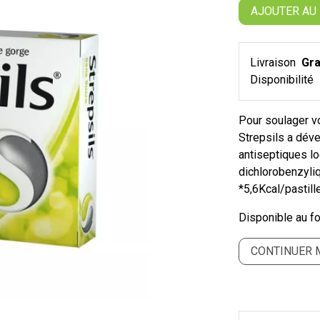
AJOUTER AU
Livraison
Gra
Disponibilité
Pour soulager v
Strepsils a déve
antiseptiques l
dichlorobenzyliq
*5,6Kcal/pastille
Disponible au fo
CONTINUER 