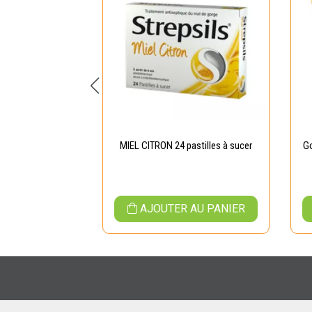
stilles Nez Gorge
MIEL CITRON 24 pastilles à sucer
G
on - 36 pastilles
 AU PANIER
AJOUTER AU PANIER