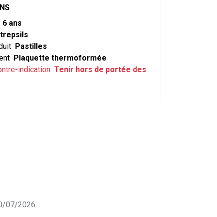
ONS
m
6 ans
trepsils
duit
Pastilles
ent
Plaquette thermoformée
ontre-indication
Tenir hors de portée des
 30/07/2026.