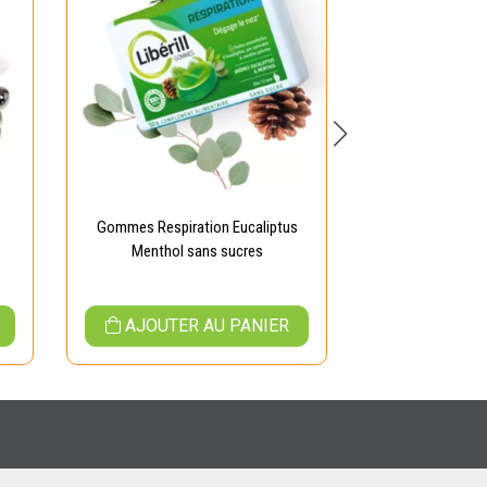
Gommes Respiration Eucaliptus
Lidocaïne 
Menthol sans sucres
AJOUTER AU PANIER
AJOUTER