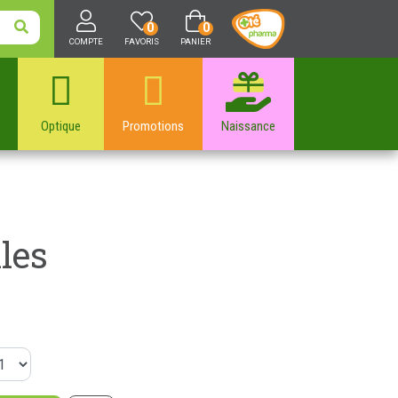
0
0
COMPTE
FAVORIS
PANIER
Optique
Promotions
Naissance
les