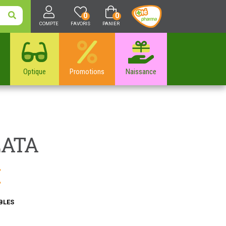
0
0
COMPTE
FAVORIS
PANIER
Optique
Promotions
Naissance
LATA
€
BLES