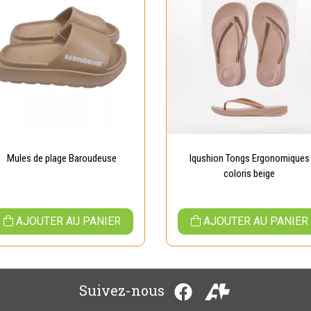
Mules de plage Baroudeuse
Iqushion Tongs Ergonomiques
coloris beige
AJOUTER AU PANIER
AJOUTER AU PANIER
Suivez-nous