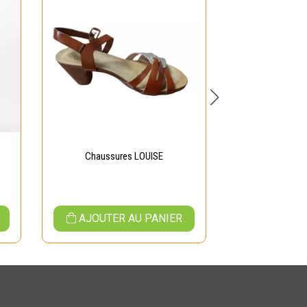
Chaussures LOUISE
Chaussures H
AJOUTER AU PANIER
AJOUTER