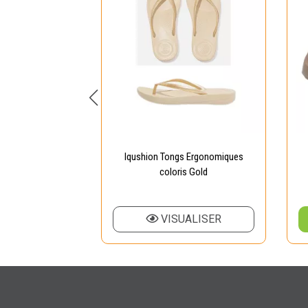
s OCTAVIA
Iqushion Tongs Ergonomiques
coloris Gold
 AU PANIER
VISUALISER